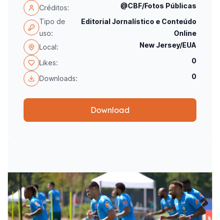
@CBF/Fotos Públicas
Créditos:
Tipo de
Editorial Jornalístico e Conteúdo
uso:
Online
New Jersey/EUA
Local:
0
Likes:
0
Downloads:
Download