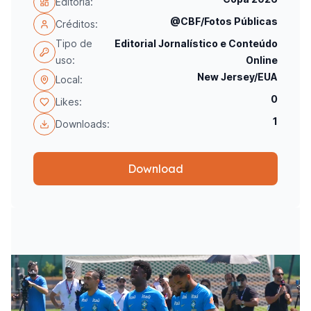
Editoria:
@CBF/Fotos Públicas
Créditos:
Tipo de
Editorial Jornalístico e Conteúdo
uso:
Online
New Jersey/EUA
Local:
0
Likes:
1
Downloads:
Download