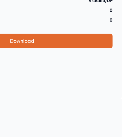
Brasília/DF
0
0
Download